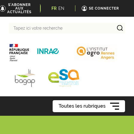
S'ABONNER
FR
EN
AUX
SE CONNECTER
ACTUALITÉS
Tapez
ici
votre
recherche
Toutes les rubriques