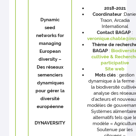
2018-2021
Coordinateur
:Danie
Dynamic
Traon, Arcadia
International
seed
Contact BAGAP
:
networks for
veronique.chable@inra
managing
Thème de recherch
BAGAP
:
Biodiversit
European
cultivée & Recherch
diversity –
participative
Des réseaux
Site web
semenciers
Mots clés
: gestion
dynamique à la ferme
dynamiques
la biodiversité cultivé
pour gérer la
analyse des réseau
diversité
d’acteurs et nouveau
modèles de gouvernan
européenne
Systèmes alimentair
alternatifs tels que l
DYNAVERSITY
modèle « Agricultur
Soutenue par les
citoyens »