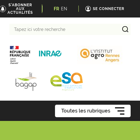
S'ABONNER
FR
EN
AUX
SE CONNECTER
ACTUALITÉS
Tapez
ici
votre
recherche
Toutes les rubriques