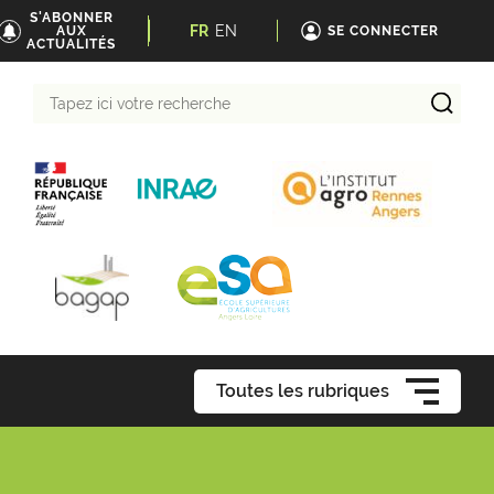
S'ABONNER
FR
EN
AUX
SE CONNECTER
ACTUALITÉS
Tapez
ici
votre
recherche
Toutes les rubriques